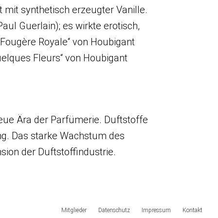
t mit synthetisch erzeugter Vanille.
ul Guerlain); es wirkte erotisch,
 „Fougère Royale“ von Houbigant
Quelques Fleurs“ von Houbigant
eue Ära der Parfümerie. Duftstoffe
gung. Das starke Wachstum des
on der Duftstoffindustrie.
Mitglieder
Datenschutz
Impressum
Kontakt