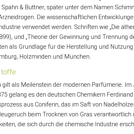
ma Spahn & Büttner, später unter dem Namen Schimm
Arzneidrogen. Die wissenschaftlichen Entwicklunge
Industrie verwendet werden. Schriften wie „Die äther
99), und „Theorie der Gewinnung und Trennung der 
ten als Grundlage für die Herstellung und Nutzung
amburg, Holzminden und München.
stoffe
 gilt als Meilenstein der modernen Parfümerie. Im
. 1875 gelang es den deutschen Chemikern Ferdin
nsprozess aus Coniferin, das im Saft von Nadelhölze
Heugeruch beim Trocknen von Gras verantwortlich i
eiten, die sich durch die chemische Industrie ersc