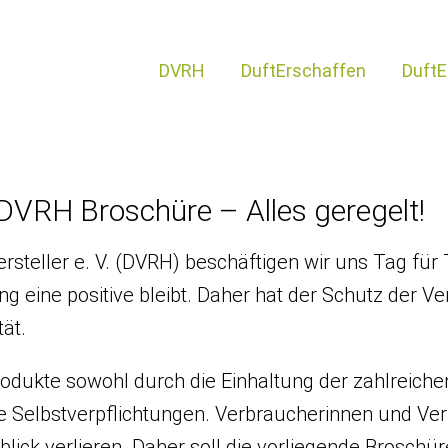
DVRH
DuftErschaffen
DuftE
DVRH Broschüre – Alles geregelt!
rsteller e. V. (DVRH) beschäftigen wir uns Tag für 
ng eine positive bleibt. Daher hat der Schutz der 
ät.
Produkte sowohl durch die Einhaltung der zahlreic
ige Selbstverpflichtungen. Verbraucherinnen und V
blick verlieren. Daher soll die vorliegende Broschü